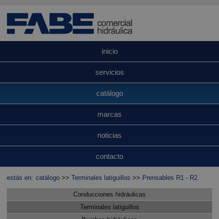
inicio
servicios
catálogo
marcas
noticias
contacto
estás en:
catálogo
>>
Terminales latiguillos
>>
Prensables R1 - R2
Conducciones hidráulicas
Terminales latiguillos