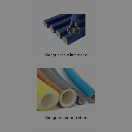
Estrictamente necesarias
Rendimiento
Orientación
Las cookies estrictamente necesarias permiten la
funcionalidad central del sitio web, como el
inicio de sesión del usuario y la administración
de la cuenta. El sitio web no puede utilizarse
correctamente sin las cookies estrictamente
necesarias.
Mangueras alimentaria
Proveedor /
Nombre
Vencimiento
Descripc
Dominio
CookieScriptConsent
1 mes
This cook
CookieScript
is used b
www.fabe.es
Cookie-
Script.co
service to
remembe
visitor
cookie
consent
preferenc
It is
necessar
Manguera para pintura
for Cooki
Script.co
cookie