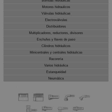
Bombas hidráulicas
Motores hidraulicos
Válvulas hidráulicas
Electroválvulas
Distribuidores
Multiplicadores, reductores, divisores
Enchufes y llaves de paso
Cilindros hidráulicos
Minicentrales y centrales hidráulicas
Racorería
Varios hidráulica
Estanqueidad
Neumática