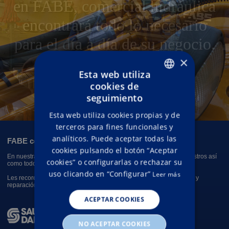
×
Esta web utiliza
cookies de
ENGLISH
seguimiento
SPANISH
Esta web utiliza cookies propias y de
terceros para fines funcionales y
analíticos. Puede aceptar todas las
FABE comercial hidráulica
cookies pulsando el botón “Aceptar
En nuestras instalaciones encontrará un amplio catálogo de suministros así
cookies” o configurarlas o rechazar su
como todo tipo de reparaciones hidráulicas y trabajos a medida.
uso clicando en “Configurar”
Leer más
Les recordamos que nuestro servicio 24 horas le ofrecerle atención y
reparación de mecanismos hidráulicos fuera de horario laboral.
ACEPTAR COOKIES
NO ACEPTAR COOKIES