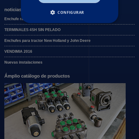
noticias destacadas
CONFIGURAR
Enchufe rápido de seguridad PREVOST
ESTRICTAMENTE NECESARIAS
TERMINALES 4SH SIN PELADO
RENDIMIENTO
Enchufes para tractor New Holland y John Deere
VENDIMIA 2016
ORIENTACIÓN
Nuevas instalaciones
Ámplio catálogo de productos
Estrictamente necesarias
Rendimiento
Orientación
Las cookies estrictamente necesarias permiten la
funcionalidad central del sitio web, como el
inicio de sesión del usuario y la administración
de la cuenta. El sitio web no puede utilizarse
correctamente sin las cookies estrictamente
necesarias.
Proveedor /