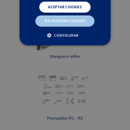
ACEPTAR COOKIES
NO ACEPTAR COOKIES
CONFIGURAR
ESTRICTAMENTE NECESARIAS
Manguera teflón
RENDIMIENTO
ORIENTACIÓN
Estrictamente necesarias
Rendimiento
Orientación
Prensables R1 - R2
Las cookies estrictamente necesarias permiten la
funcionalidad central del sitio web, como el