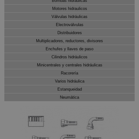
Bombas hidráulicas
Motores hidraulicos
Válvulas hidráulicas
Electroválvulas
Distribuidores
Multiplicadores, reductores, divisores
Enchufes y llaves de paso
Cilindros hidráulicos
Minicentrales y centrales hidráulicas
Racorería
Varios hidráulica
Estanqueidad
Neumática