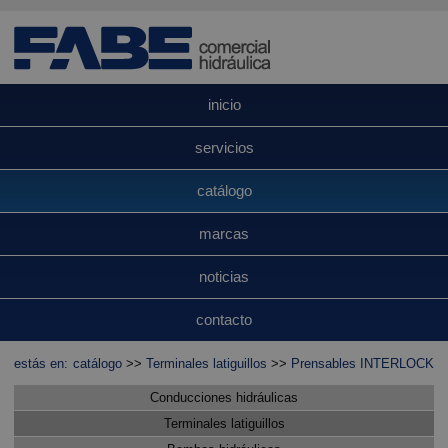
inicio
servicios
catálogo
marcas
noticias
contacto
estás en:
catálogo
>>
Terminales latiguillos
>>
Prensables INTERLOCK
Conducciones hidráulicas
Terminales latiguillos