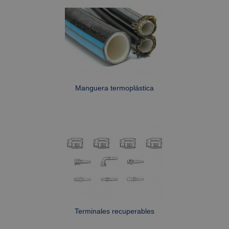
inicio de sesión del usuario y la administración
de la cuenta. El sitio web no puede utilizarse
correctamente sin las cookies estrictamente
necesarias.
Proveedor /
Nombre
Vencimiento
Descripc
Dominio
CookieScriptConsent
1 mes
This cook
CookieScript
is used b
www.fabe.es
Cookie-
Script.co
Manguera termoplástica
service to
remembe
visitor
cookie
consent
preferenc
It is
necessar
for Cooki
Script.co
cookie
banner t
work
properly.
Terminales recuperables