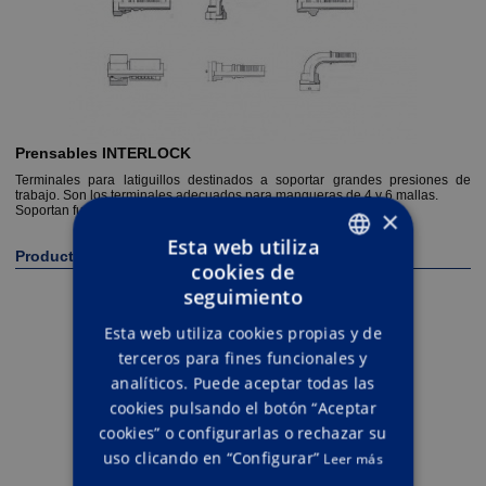
Prensables INTERLOCK
Terminales para latiguillos destinados a soportar grandes presiones de
trabajo. Son los terminales adecuados para mangueras de 4 y 6 mallas.
Soportan fuertes golpes de ariete en martillos hidráulicos.
×
Esta web utiliza
Productos relacionados
cookies de
ENGLISH
seguimiento
SPANISH
Esta web utiliza cookies propias y de
terceros para fines funcionales y
analíticos. Puede aceptar todas las
cookies pulsando el botón “Aceptar
cookies” o configurarlas o rechazar su
uso clicando en “Configurar”
Leer más
Manguera hidrolimpiadoras