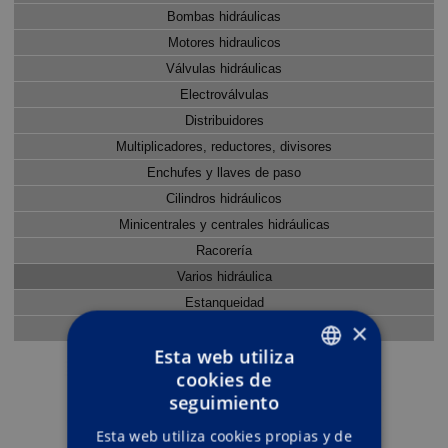
Bombas hidráulicas
Motores hidraulicos
Válvulas hidráulicas
Electroválvulas
Distribuidores
Multiplicadores, reductores, divisores
Enchufes y llaves de paso
Cilindros hidráulicos
Minicentrales y centrales hidráulicas
Racorería
Varios hidráulica
Estanqueidad
×
Neumática
Esta web utiliza
cookies de
ENGLISH
seguimiento
SPANISH
Esta web utiliza cookies propias y de