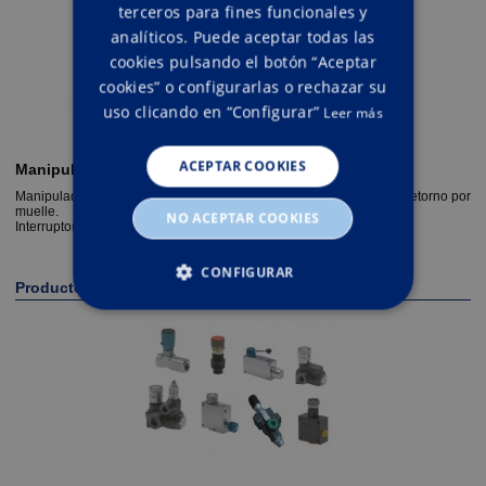
terceros para fines funcionales y
analíticos. Puede aceptar todas las
cookies pulsando el botón “Aceptar
cookies” o configurarlas o rechazar su
uso clicando en “Configurar”
Leer más
ACEPTAR COOKIES
Manipuladores e interruptores
Manipuladores de dos y cuatro posiciones con enclavamientos o retorno por
muelle.
NO ACEPTAR COOKIES
Interruptores de dos y tres posiciones.
CONFIGURAR
Productos relacionados
ESTRICTAMENTE NECESARIAS
RENDIMIENTO
ORIENTACIÓN