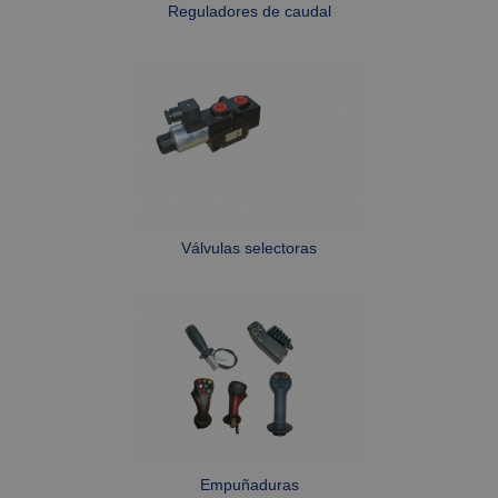
Reguladores de caudal
Estrictamente necesarias
Rendimiento
Orientación
Las cookies estrictamente necesarias permiten la
funcionalidad central del sitio web, como el
inicio de sesión del usuario y la administración
de la cuenta. El sitio web no puede utilizarse
correctamente sin las cookies estrictamente
necesarias.
Proveedor /
Nombre
Vencimiento
Descripc
Válvulas selectoras
Dominio
CookieScriptConsent
1 mes
This cook
CookieScript
is used b
www.fabe.es
Cookie-
Script.co
service to
remembe
visitor
cookie
consent
preferenc
It is
necessar
for Cooki
Script.co
Empuñaduras