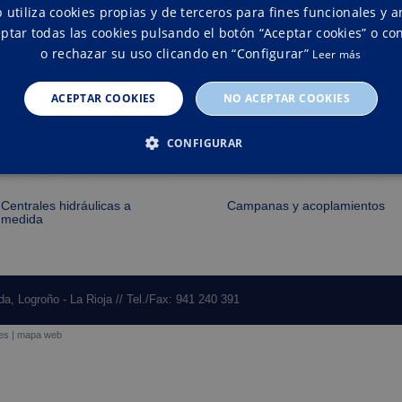
Productos relacionados
 utiliza cookies propias y de terceros para fines funcionales y an
ptar todas las cookies pulsando el botón “Aceptar cookies” o con
o rechazar su uso clicando en “Configurar”
Leer más
ACEPTAR COOKIES
NO ACEPTAR COOKIES
CONFIGURAR
ESTRICTAMENTE NECESARIAS
RENDIMIENTO
ORIENT
Centrales hidráulicas a
Campanas y acoplamientos
medida
Estrictamente necesarias
Rendimiento
Orientación
a, Logroño - La Rioja // Tel./Fax: 941 240 391
cesarias permiten la funcionalidad central del sitio web, como el inicio de sesión del u
uede utilizarse correctamente sin las cookies estrictamente necesarias.
ies
|
mapa web
oveedor /
Vencimiento
Descripción
ominio
1 mes
This cookie is used by Cookie-Script.com service to reme
okieScript
consent preferences. It is necessary for Cookie-Script.c
w.fabe.es