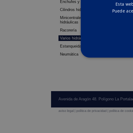
Enchufes y llaves de paso
Esta web
Cilindros hidráulicos
Puede ace
Minicentrales y centrales
hidráulicas
Racorería
Varios hidráulica
Estanqueidad
Neumática
Avenida de Aragón 48. Polígono La Portalad
Las cookies estrictamente ne
la cuenta. El sitio web no p
aviso legal
|
política de privacidad
|
política de cook
Pr
Nombre
D
CookieScriptConsent
Co
ww