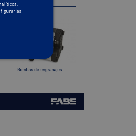
ENGLISH
alíticos.
figurarlas
SPANISH
ACIÓN
Bombas de engranajes
suario y la administración de
mber visitor cookie
om cookie banner to work