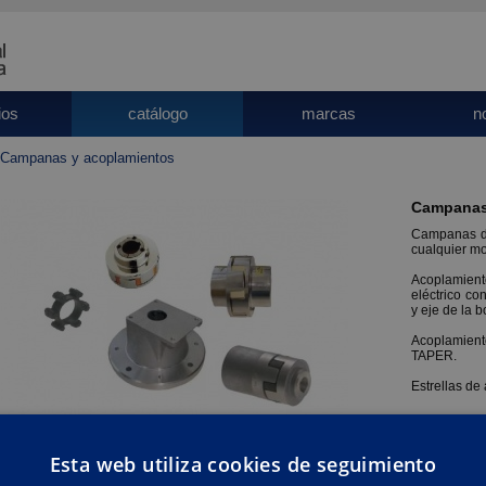
ios
catálogo
marcas
n
Campanas y acoplamientos
Campanas
Campanas de
cualquier mot
Acoplamien
eléctrico co
y eje de la 
Acoplamien
TAPER.
Estrellas de
Esta web utiliza cookies de seguimiento