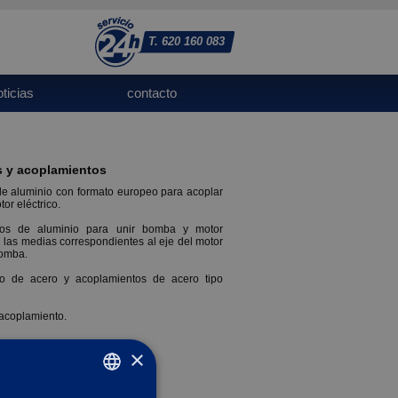
T. 620 160 083
oticias
contacto
 y acoplamientos
 aluminio con formato europeo para acoplar
or eléctrico.
tos de aluminio para unir bomba y motor
n las medias correspondientes al eje del motor
bomba.
to de acero y acoplamientos de acero tipo
 acoplamiento.
×