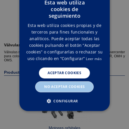
Esta web utiliza
cookies de
ENGLISH
seguimiento
SPANISH
Esta web utiliza cookies propias y de
terceros para fines funcionales y
analíticos. Puede aceptar todas las
cookies pulsando el botón “Aceptar
Válvulas para motor orbital
cookies” o configurarlas o rechazar su
Válvulas reguladoras de caudal, limitadoras de presión y válvulas overcenter
para colocar sobre motores orbitales tipo Danfoss OMM, OMP, OMR, OMH y
uso clicando en “Configurar”
Leer más
OMS.
Productos relacionados
ACEPTAR COOKIES
NO ACEPTAR COOKIES
CONFIGURAR
ESTRICTAMENTE NECESARIAS
RENDIMIENTO
Motores orbitales