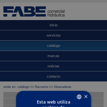
inicio
servicios
catálogo
marcas
noticias
contacto
estás en:
catálogo
>>
Racorería
>>
Abrazaderas
×
Conducciones hidráulicas
Esta web utiliza
Terminales latiguillos