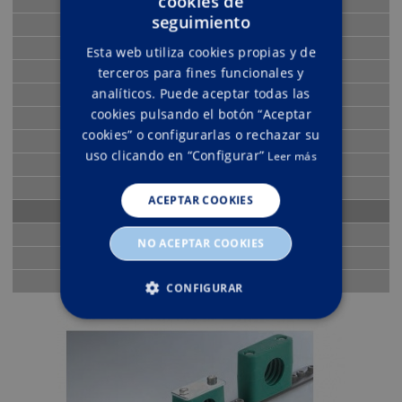
cookies de
Bombas hidráulicas
ENGLISH
seguimiento
Motores hidraulicos
SPANISH
Válvulas hidráulicas
Esta web utiliza cookies propias y de
terceros para fines funcionales y
Electroválvulas
analíticos. Puede aceptar todas las
Distribuidores
cookies pulsando el botón “Aceptar
Multiplicadores, reductores, divisores
cookies” o configurarlas o rechazar su
Enchufes y llaves de paso
uso clicando en “Configurar”
Leer más
Cilindros hidráulicos
Minicentrales y centrales hidráulicas
ACEPTAR COOKIES
Racorería
Varios hidráulica
NO ACEPTAR COOKIES
Estanqueidad
Neumática
CONFIGURAR
ESTRICTAMENTE NECESARIAS
RENDIMIENTO