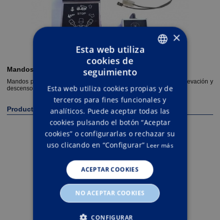
×
Esta web utiliza
cookies de
ENGLISH
Mandos de basculante
seguimiento
SPANISH
Mandos para la activación de toma de fuerza y mandos para la elevación y
Esta web utiliza cookies propias y de
descenso de volquetes.
terceros para fines funcionales y
Productos relacionados
analíticos. Puede aceptar todas las
cookies pulsando el botón “Aceptar
cookies” o configurarlas o rechazar su
uso clicando en “Configurar”
Leer más
ACEPTAR COOKIES
NO ACEPTAR COOKIES
Tubería
CONFIGURAR