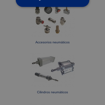
ESTRICTAMENTE NECESARIAS
RENDIMIENTO
ORIENTACIÓN
Accesorios neumáticos
Estrictamente necesarias
Rendimiento
Orientación
Las cookies estrictamente necesarias permiten la
funcionalidad central del sitio web, como el
inicio de sesión del usuario y la administración
de la cuenta. El sitio web no puede utilizarse
correctamente sin las cookies estrictamente
necesarias.
Cilindros neumáticos
Proveedor /
Nombre
Vencimiento
Descripc
Dominio
CookieScriptConsent
1 mes
This cook
CookieScript