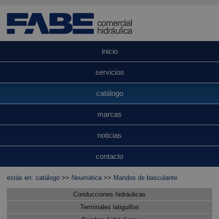
inicio
servicios
catálogo
marcas
noticias
contacto
estás en:
catálogo
>>
Neumática
>>
Mandos de basculante
Conducciones hidráulicas
Terminales latiguillos