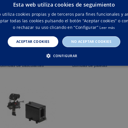
Productos relacionados
Esta web utiliza cookies de seguimiento
 utiliza cookies propias y de terceros para fines funcionales y an
ptar todas las cookies pulsando el botón “Aceptar cookies” o con
o rechazar su uso clicando en “Configurar”
Leer más
ACEPTAR COOKIES
NO ACEPTAR COOKIES
CONFIGURAR
Bombas de basculantes
Bombas de paletas
ESTRICTAMENTE NECESARIAS
RENDIMIENTO
ORIENT
Estrictamente necesarias
Rendimiento
Orientación
cesarias permiten la funcionalidad central del sitio web, como el inicio de sesión del u
uede utilizarse correctamente sin las cookies estrictamente necesarias.
oveedor /
Vencimiento
Descripción
ominio