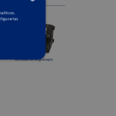
ENGLISH
alíticos.
figurarlas
SPANISH
Bombas de engranajes
ACIÓN
suario y la administración de