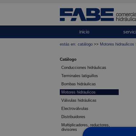
inicio
servic
estás en:
catálogo
>>
Motores hidraulicos
Catálogo
Conducciones hidráulicas
Terminales latiguillos
Bombas hidráulicas
Motores hidraulicos
Válvulas hidráulicas
Electroválvulas
Distribuidores
Multiplicadores, reductores,
divisores