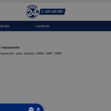
T. 620 160 083
oticias
contacto
 reparación
reparación para motores OMM, OMP, OMR,
×