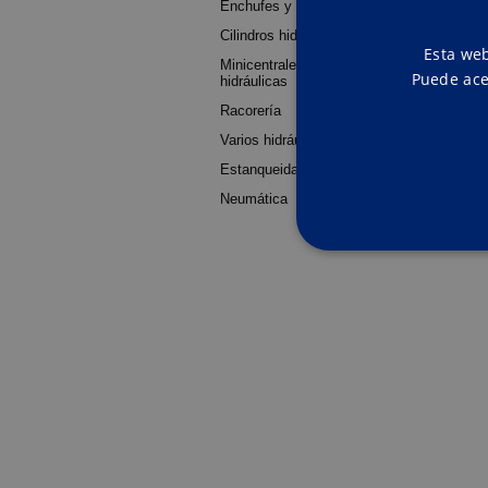
Enchufes y llaves de paso
Cilindros hidráulicos
Esta web
Minicentrales y centrales
Puede ace
hidráulicas
Racorería
Varios hidráulica
Estanqueidad
Neumática
Las cookies estrictamente ne
la cuenta. El sitio web no p
Pr
Nombre
D