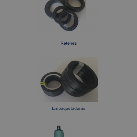
Estrictamente necesarias
Rendimiento
Orientación
Retenes
Las cookies estrictamente necesarias permiten la
funcionalidad central del sitio web, como el
inicio de sesión del usuario y la administración
de la cuenta. El sitio web no puede utilizarse
correctamente sin las cookies estrictamente
necesarias.
Proveedor /
Nombre
Vencimiento
Descripc
Dominio
CookieScriptConsent
1 mes
This cook
CookieScript
is used b
www.fabe.es
Cookie-
Script.co
Empaquetaduras
service to
remembe
visitor
cookie
consent
preferenc