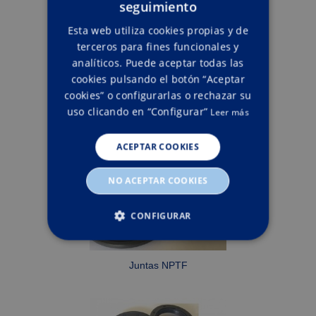
seguimiento
SPANISH
Esta web utiliza cookies propias y de
terceros para fines funcionales y
analíticos. Puede aceptar todas las
cookies pulsando el botón “Aceptar
cookies” o configurarlas o rechazar su
uso clicando en “Configurar”
Leer más
Collarines
ACEPTAR COOKIES
NO ACEPTAR COOKIES
CONFIGURAR
ESTRICTAMENTE NECESARIAS
Juntas NPTF
RENDIMIENTO
ORIENTACIÓN