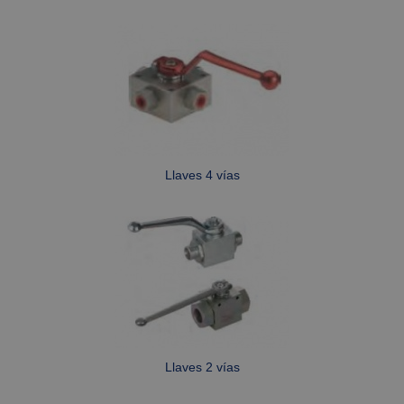
ORIENTACIÓN
Estrictamente necesarias
Rendimiento
Orientación
Las cookies estrictamente necesarias permiten la
Llaves 4 vías
funcionalidad central del sitio web, como el
inicio de sesión del usuario y la administración
de la cuenta. El sitio web no puede utilizarse
correctamente sin las cookies estrictamente
necesarias.
Proveedor /
Nombre
Vencimiento
Descripc
Dominio
CookieScriptConsent
1 mes
This cook
CookieScript
is used b
www.fabe.es
Cookie-
Script.co
service to
Llaves 2 vías
remembe
visitor
cookie