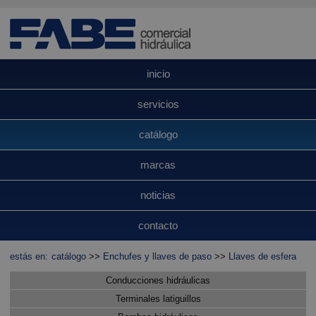
inicio
servicios
catálogo
marcas
noticias
contacto
estás en:
catálogo
>>
Enchufes y llaves de paso
>>
Llaves de esfera
Conducciones hidráulicas
Terminales latiguillos