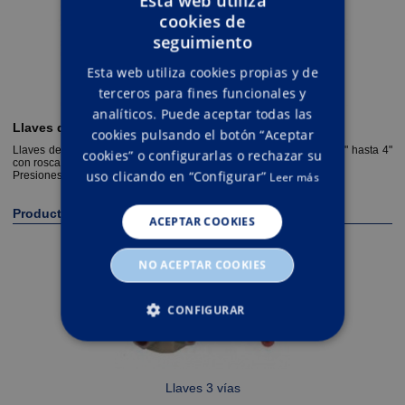
Esta web utiliza
cookies de
ENGLISH
seguimiento
SPANISH
Esta web utiliza cookies propias y de
terceros para fines funcionales y
analíticos. Puede aceptar todas las
Llaves de esfera
cookies pulsando el botón “Aceptar
Llaves de paso de 2 vías de baja presión con tamaños desde 1/4" hasta 4"
cookies” o configurarlas o rechazar su
con rosca hembra.
uso clicando en “Configurar”
Presiones máximas de 25 bar
Leer más
Productos relacionados
ACEPTAR COOKIES
NO ACEPTAR COOKIES
CONFIGURAR
ESTRICTAMENTE NECESARIAS
Llaves 3 vías
RENDIMIENTO