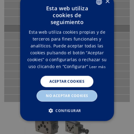
×
Bombas hidráulicas
Esta web utiliza
Motores hidraulicos
cookies de
ENGLISH
Válvulas hidráulicas
seguimiento
SPANISH
Electroválvulas
Esta web utiliza cookies propias y de
Distribuidores
terceros para fines funcionales y
Multiplicadores, reductores, divisores
analíticos. Puede aceptar todas las
Enchufes y llaves de paso
cookies pulsando el botón “Aceptar
cookies” o configurarlas o rechazar su
Cilindros hidráulicos
uso clicando en “Configurar”
Leer más
Minicentrales y centrales hidráulicas
Racorería
ACEPTAR COOKIES
Varios hidráulica
Estanqueidad
NO ACEPTAR COOKIES
Neumática
CONFIGURAR
ESTRICTAMENTE NECESARIAS